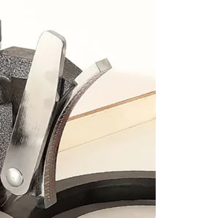
¿Cómo pegar las piedras preciosas al dop
usando cera lacre? Materiales, pasos y
alternativas
Como tallador de piedras preciosas
experimentado , puedo decirte que uno de los
momentos más delicados durante el proceso de
lapidación es cuando pegas la gema al dop o
palillo: Necesitas precisión y buen pulso para
hacer que la piedra quede bien centrada y, en
consecuencia, obtengas los resultados
esperados. Pegado de gemas al dop usando
cera (dopping wax) Así que si estás
incursionando en este mundo del tallado por
hobby o negocio y quieres desarrollar una buena
técnica pa