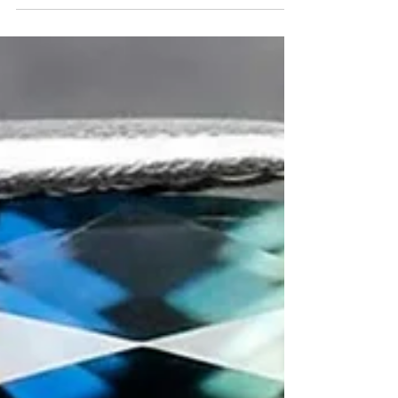
Conocido por su color rojo intenso, el granate
piropo ha cautivado a la humanidad durante
siglos . Se trata de una piedra que combina la
belleza atemporal con una excelente durabilidad
y una historia fascinante. Por eso, en Oscar
Bautista decidimos hacer esta guía completa
para que puedas conocer y apreciar mejor esta
gema. Aquí vas a aprender algunos detalles
sobre su formación hasta los factores que
determinan su valor en el mercado: Qué es el
granate piropo Cuáles son sus