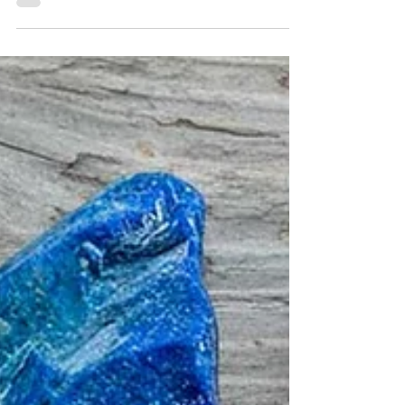
y es un verdadero milagro geológico. Por eso, en
esta guía especializada voy a contarte todo lo
que necesitas saber sobre esta gema: ¿Qué es
una esmeralda? Roca vs. Mineral Propiedades
de la esmeralda: dureza en la escala de Mohs y
otras características ¿Dónde se encuentra la
esmeralda y de dónde sale? ¿Por qué las
esmeraldas colombianas son diferentes y más
costosas? ¿Por qué algun