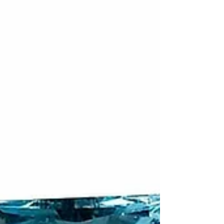
parti y multicolor: Una maravilla de la naturaleza
que ofrece un espectáculo cromático único, y
convierte a cada piedra en una obra de arte
irrepetible . ¿Quieres aprender más sobre estas
gemas excepcionales? Entonces, sigue leyendo
esta guía que elaboramos para ti, en la que vas a
descubrir: Qué son los zafiros bicolor, parti y
multicolor,