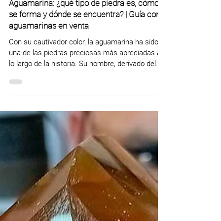
Carolina Vivas-Serna
13 oct 2025
Aguamarina: ¿qué tipo de piedra es, cómo
se forma y dónde se encuentra? | Guía con
aguamarinas en venta
Con su cautivador color, la aguamarina ha sido
una de las piedras preciosas más apreciadas a
lo largo de la historia. Su nombre, derivado del
latín "aqua marina" (agua de mar), es un reflejo
fiel de su belleza. Por eso, si quieres saber más
sobre esta piedra, continúa leyendo esta guía
que hicimos para ti en la que vas a encontrar: