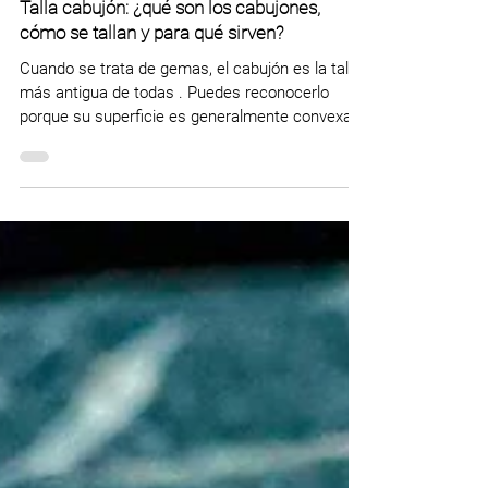
Oscar Bautista
20 oct 2025
Talla cabujón: ¿qué son los cabujones,
cómo se tallan y para qué sirven?
Cuando se trata de gemas, el cabujón es la talla
más antigua de todas . Puedes reconocerlo
porque su superficie es generalmente convexa,
lisa y sin facetas. Aunque, como vas a ver más
adelante, también existen los cabujones
facetados. En mi opinión, este corte es bastante
práctico y es atemporal ; por eso, quiero
compartir contigo parte de mi experiencia como
tallador de cabujones . Así, en esta guía vas a
encontrar: ¿Qué es un cabujón? Cabujón vs
facetado: ¿cuáles son las di