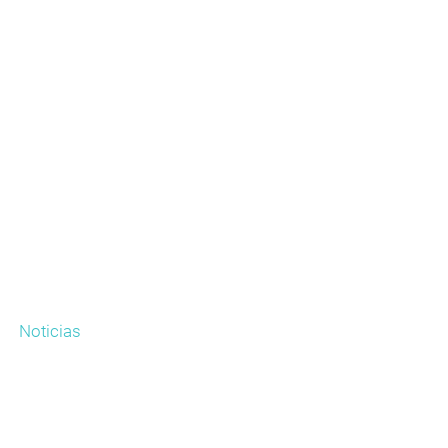
DO DE GEMAS
MÁQUINAS
ACCESORIOS
PIEDRA
Noticias